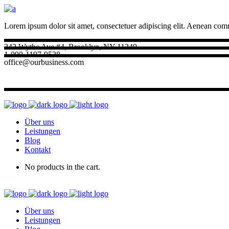
Lorem ipsum dolor sit amet, consectetuer adipiscing elit. Aenean com
242 Wythe Ave #4, Brooklyn, NY 11249
1-090-1197-9528
office@ourbusiness.com
Über uns
Leistungen
Blog
Kontakt
No products in the cart.
Über uns
Leistungen